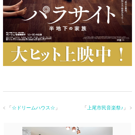
「
☆ドリームハウス☆
」
「
上尾市民音楽祭♪
」