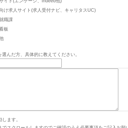
サイト(エンゲージ、indeed他)
向け求人サイト(求人受付ナビ、キャリタスUC)
就職課
看板
他
を選んだ方、具体的に教えてください。
動します。
までスクロールしますのでご確認のうえ必要事項をご記入お願