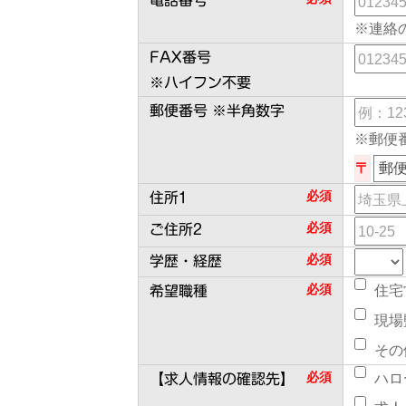
電話番号
※連絡
FAX番号
※ハイフン不要
郵便番号 ※半角数字
※郵便
〒
郵
必須
住所1
必須
ご住所2
必須
学歴・経歴
必須
住宅
希望職種
現場
その
必須
ハロ
【求人情報の確認先】