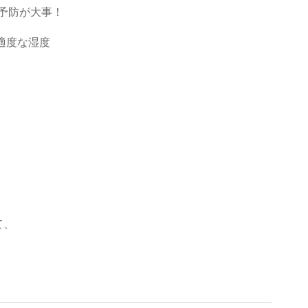
予防が大事！
適度な湿度
て、