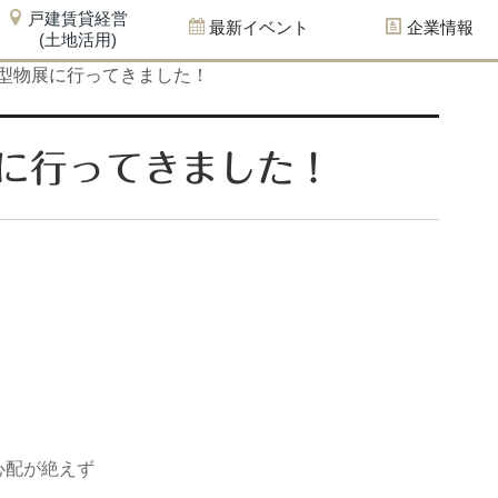
戸建賃貸経営
最新イベント
企業情報
(土地活用)
型物展に行ってきました！
に行ってきました！
心配が絶えず