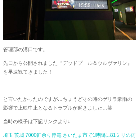
管理部の溝口です。
先日から公開されました『デッドプール＆ウルヴァリン』
を早速観てきました！
と言いたかったのですが…ちょうどその時のゲリラ豪雨の
影響で上映中止となるトラブルが起きました…笑
当時の様子は下記リンクより↓
埼玉 茨城 7000軒余り停電 さいたま市で1時間に81ミリの雨