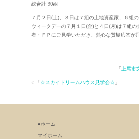
総合計 30組
７月２日(土)、３日は７組の土地資産家、６組
ウィークデーの７月１日(金)と４日(月)は７組
者・ＦＰにご見学いただき、熱心な質疑応答が
「
上尾市
「
☆スカイドリームハウス見学会☆
」
●ホーム
マイホーム