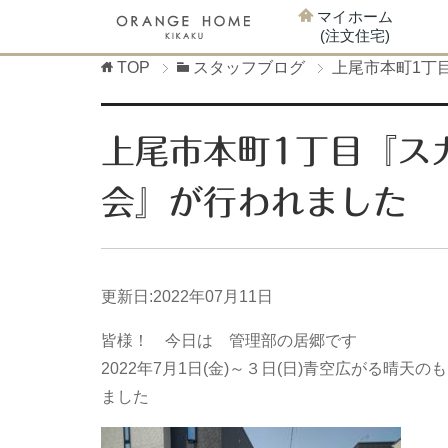
マイホーム
(注文住宅)
TOP
スタッフブログ
上尾市本町1丁
上尾市本町1丁目『ス
会』が行われました
更新日:
2022年07月11日
皆様！ 今日は 管理部の居郷です
2022年7月1日(金)～３日(日)青空広がる晴天の
ました