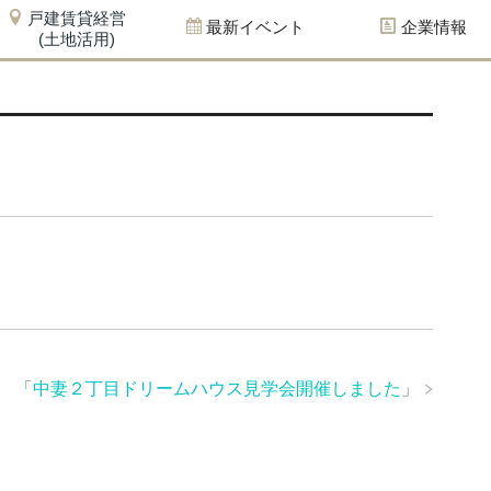
戸建賃貸経営
最新イベント
企業情報
(土地活用)
「
中妻２丁目ドリームハウス見学会開催しました
」