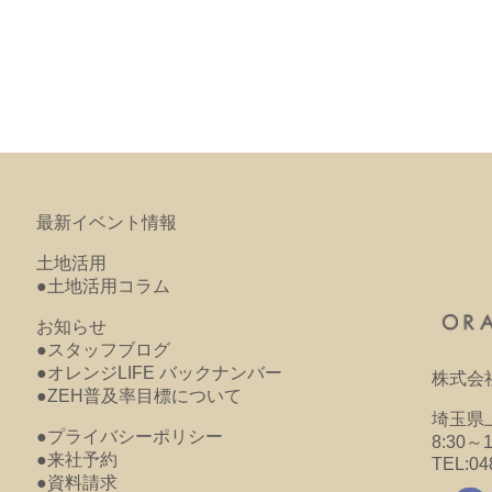
最新イベント情報
土地活用
●土地活用コラム
お知らせ
●スタッフブログ
●オレンジLIFE バックナンバー
株式会
●ZEH普及率目標について
埼玉県上
●プライバシーポリシー
8:30～
●来社予約
TEL:04
●資料請求