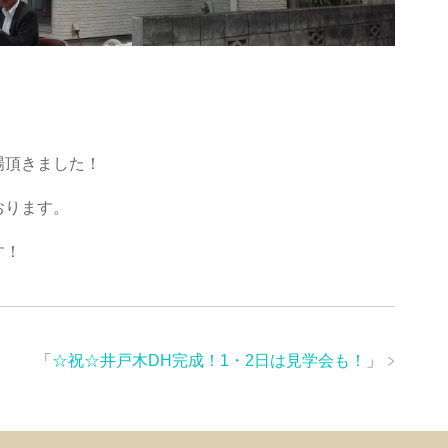
場頂きました！
おります。
す！
「
☆祝☆井戸木DH完成！1・2日は見学会も！
」