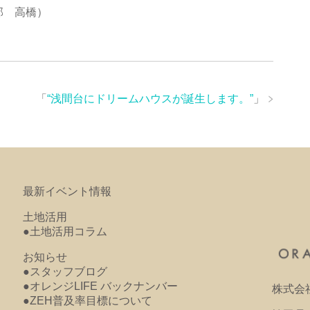
 高橋）
「
“浅間台にドリームハウスが誕生します。”
」
最新イベント情報
土地活用
●土地活用コラム
お知らせ
●スタッフブログ
●オレンジLIFE バックナンバー
株式会
●ZEH普及率目標について