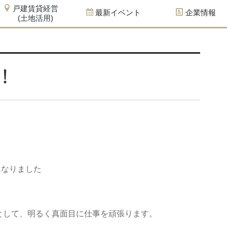
戸建賃貸経営
最新イベント
企業情報
(土地活用)
！
になりました
として、明るく真面目に仕事を頑張ります。