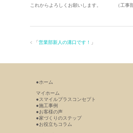
これからよろしくお願いします。 （工事部
「
営業部新人の溝口です！
」
●ホーム
マイホーム
●スマイルプラスコンセプト
●施工事例
●お客様の声
●家づくりのステップ
●お役立ちコラム