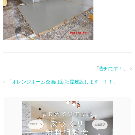
「
告知です！
」
「
オレンジホーム企画は新社屋建設します！！！
」