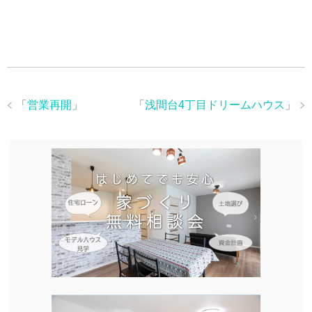
「
営業再開
」
「
浅間台4丁目ドリームハウス
」