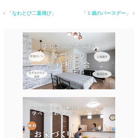
「
なわとび二重飛び
」
「
１歳のバースデー
」