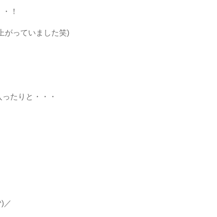
・・！
上がっていました笑)
入ったりと・・・
)／