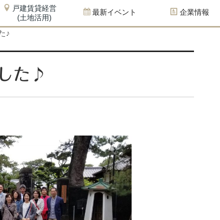
戸建賃貸経営
最新イベント
企業情報
(土地活用)
た♪
した♪