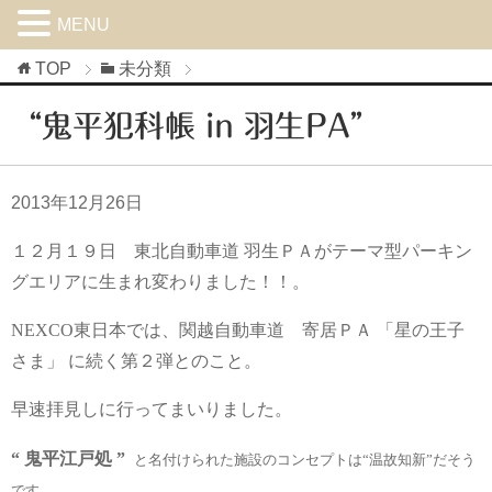
MENU
TOP
未分類
“鬼平犯科帳 in 羽生PA”
2013年12月26日
１２月１９日 東北自動車道 羽生ＰＡがテーマ型パーキン
グエリアに生まれ変わりました！！。
NEXCO東日本では、関越自動車道 寄居ＰＡ 「星の王子
さま」 に続く第２弾とのこと。
早速拝見しに行ってまいりました。
“
鬼平江戸処
”
と名付けられた施設のコンセプトは“温故知新”だそう
です。