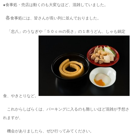
●食事処・売店は動くのも大変なほど、混雑していました。
各
食事処には、皆さんが長い列に並んでおりました。
「忠八」のうなぎや「５０ｃｍの長さ」の１本うどん、しゃも鍋定
食、やきとりなど。
これからしばらくは、パーキングに入るのも難しいほど混雑が予想さ
れますが、
機会がありましたら、ぜひ行ってみてください。