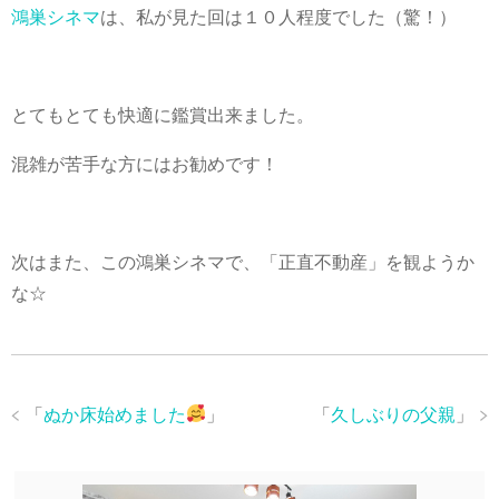
鴻巣シネマ
は、私が見た回は１０人程度でした（驚！）
とてもとても快適に鑑賞出来ました。
混雑が苦手な方にはお勧めです！
次はまた、この鴻巣シネマで、「正直不動産」を観ようか
な☆
「
ぬか床始めました
」
「
久しぶりの父親
」