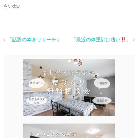
さいね♪
「
話題の本をリサーチ
」
「
最近の体重計は凄い
」