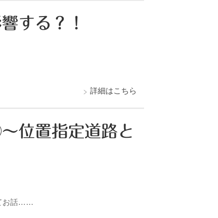
影響する？！
詳細はこちら
②～位置指定道路と
てお話……